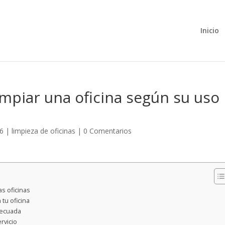
Inicio
mpiar una oficina según su uso
26
|
limpieza de oficinas
|
0 Comentarios
as oficinas
tu oficina
decuada
rvicio